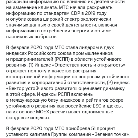
Раскрытие
раскрыли информацию по влиянию их деятельности
информации
на изменение климата. МТС начала раскрывать
Информация
информацию по стандартам CDP в 2019 году
акционерам
и опубликовала широкий спектр экологически
Документы
значимых данных о своей деятельности, включая
ПАО
информацию о потреблении энергии и объеме
"МТС"
парниковых выбросов.
Собрания
В феврале 2020 года МТС стала лидером в двух
акционеров
индексах Российского союза промышленников
Личный
и предпринимателей (РСПП) в области устойчивого
кабинет
развития. (1) Индекс «Ответственность и открытость»
акционера
отражает полноту и качество раскрытия
Акционерный
корпоративной информации по вопросам устойчивого
капитал
развития и корпоративной ответственности, (2) индекс
Контроль
«Вектор устойчивого развития» оценивает динамику
и
в этой сфере. Индексы РСПП включены
аудит
в международную базу индексов и рейтингов сфере
Рынок
устойчивого развития как российские ESG индексы,
акций
на их основе MOEX рассчитывает одноименные
фондовые индексы.
Описание
Программа
В феврале 2020 года МТС приобрела 51 процент
приобретения
уставного капитала Группы компаний «Зеленая точка»,
Порядок