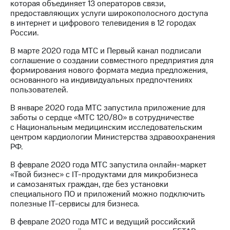
которая объединяет 13 операторов связи,
выкупа
предоставляющих услуги широкополосного доступа
акций
в интернет и цифрового телевидения в 12 городах
Дивиденды
России.
Рынок
облигаций
В марте 2020 года МТС и Первый канал подписали
соглашение о создании совместного предприятия для
Описание
формирования нового формата медиа предложения,
Еврооблигации-2023
основанного на индивидуальных предпочтениях
Уведомление
пользователей.
о
погашении
В январе 2020 года МТС запустила приложение для
именных
заботы о сердце «МТС 120/80» в сотрудничестве
облигаций
с Национальным медицинским исследовательским
Другое
центром кардиологии Министерства здравоохранения
РФ.
Регистратор
Реквизиты
В феврале 2020 года МТС запустила онлайн-маркет
Контакты
«Твой бизнес» с IT-продуктами для микробизнеса
йчивое развитие
и самозанятых граждан, где без установки
и деловая этика
специального ПО и приложений можно подключить
На главную
полезные IT-сервисы для бизнеса.
В феврале 2020 года МТС и ведущий российский