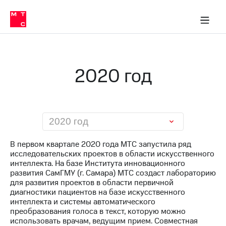
О
сторам и акционерам
Комплаенс и деловая этика
Устойчивое развитие
Медиа-центр
О МТС
О МТС
На главную
компании
О
компании
Стратегия
Стратегия
Карьера
2020 год
в МТС
Карьера
в МТС
Пресс-
релизы
История
компании
МТС
2020 год
о технологиях
Руководство
региона
В первом квартале 2020 года МТС запустила ряд
исследовательских проектов в области искусственного
Правовая
интеллекта. На базе Института инновационного
информация
развития СамГМУ (г. Самара) МТС создаст лабораторию
для развития проектов в области первичной
Контакты
диагностики пациентов на базе искусственного
интеллекта и системы автоматического
Медиа-центр
преобразования голоса в текст, которую можно
Пресс-
использовать врачам, ведущим прием. Совместная
релизы