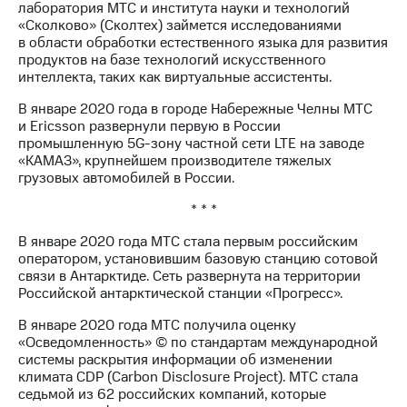
лаборатория МТС и института науки и технологий
«Сколково» (Сколтех) займется исследованиями
МТС
в области обработки естественного языка для развития
о технологиях
продуктов на базе технологий искусственного
интеллекта, таких как виртуальные ассистенты.
Достижения
В январе 2020 года в городе Набережные Челны МТС
Интервью
и Ericsson развернули первую в России
промышленную 5G-зону частной сети LTE на заводе
Финансовая
«КАМАЗ», крупнейшем производителе тяжелых
отчетность
грузовых автомобилей в России.
Контакты
* * *
Новости
В январе 2020 года МТС стала первым российским
в
оператором, установившим базовую станцию сотовой
регионе
связи в Антарктиде. Сеть развернута на территории
Российской антарктической станции «Прогресс».
м и акционерам
Корпоративное
В январе 2020 года МТС получила оценку
управление
«Осведомленность» © по стандартам международной
системы раскрытия информации об изменении
Корпоративный
климата CDP (Carbon Disclosure Project). МТС стала
секретарь
седьмой из 62 российских компаний, которые