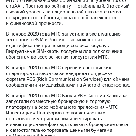
МТС для нефинансовых организаций до уровня ruAAA
с ruAA+. Прогноз по рейтингу — стабильный. Это самый
высокий уровень по национальной шкале агентства
по кредитоспособности, финансовой надежности
и финансовой прочности.
В ноябре 2020 года МТС запустила в эксплуатацию
технологию eSIM в России с возможностью
идентификации при помощи сервиса Госуслуг.
Виртуальные SIM-карты доступны для подключения
абонентам во всех регионах присутствия МТС.
В ноябре 2020 года МТС первой из российских
операторов сотовой связи внедрила поддержку
формата RCS (Rich Сommunication Services) для обмена
сообщениями и медиафайлами на Android-смартфонах.
В ноябре 2020 года МТС Банк и УК «Система Капитал»
запустили совместную брокерскую и торговую
платформу на базе мобильного приложения «MTС
Инвестиции». Платформа позволяет частным
пользователям приложения инвестировать
в инвестиционные фонды, открывать брокерские счета
и самостоятельно торговать ценными бумагами
на Московской бирже.