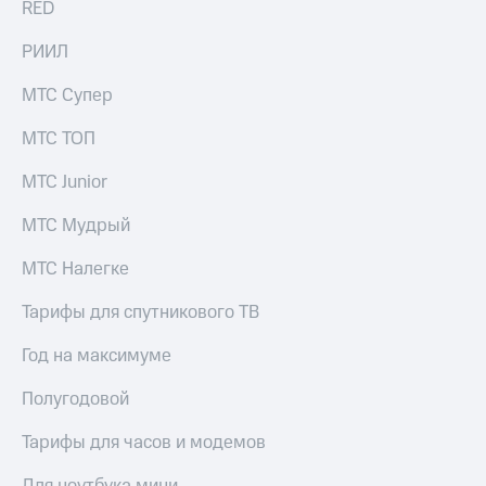
RED
С картой
с карты
МТС
МТС Деньги
РИИЛ
Деньги
МТС
Обзоры
Накопления
товаров
МТС Супер
Откладывайте
Скидки
МТС ТОП
деньги
до 40%
и получайте
на смартфоны
МТС Junior
доход 15%
Платежи
при
МТС Мудрый
и
покупке
переводы
со связью
МТС Налегке
МТС
Пополнить
Тарифы для спутникового ТВ
номер
МТС
Год на максимуме
Настройки
Полугодовой
автоплатежа
Тарифы для часов и модемов
Пополнить
номер
другого