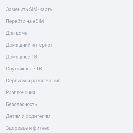
и
колонки
Заменить SIM-карту
Умные
Перейти на eSIM
часы
и
Для дома
трекеры
Домашний интернет
Умный
дом
Домашнее ТВ
Планшеты
Спутниковое ТВ
Акции
Сервисы и развлечения
и
скидки
Развлечения
Все
товары
Безопасность
Детям и родителям
Здоровье и фитнес