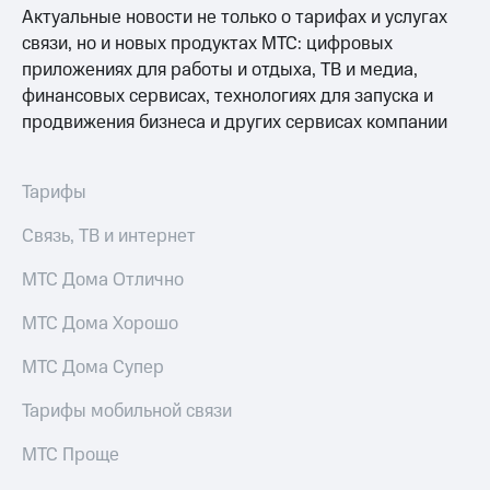
МТС
Актуальные новости не только о тарифах и услугах
Live
Деньги
связи, но и новых продуктах МТС: цифровых
МТС
Гудок
приложениях для работы и отдыха, ТВ и медиа,
Накопления
финансовых сервисах, технологиях для запуска и
Мой
Откладывайте
продвижения бизнеса и других сервисах компании
МТС
деньги
и получайте
Все
доход 15%
приложения
Тарифы
Акции
Финансы
Условия
Инвестиции
Связь, ТВ и интернет
пополнения
Получайте
МТС Дома Отлично
Скидка
доход
30%
онлайн
МТС Дома Хорошо
на связь
Страхование
МТС Дома Супер
Покупка
Тарифы
полисов
RED,
Тарифы мобильной связи
онлайн
РИИЛ
Скидка 30%
и МТС Супер
МТС Проще
на связь
дешевле
при оплате