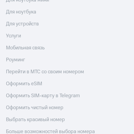
Для ноутбука мини
оператора
Для ноутбука
Оплата
интернета
Для устройств
и
ТВ
Услуги
Переводы
Мобильная связь
с
телефона
Роуминг
на карту
Перейти в МТС со своим номером
МТС Pay
Оформить eSIM
Оплата
по QR-
Оформить SIM-карту в Telegram
коду
за границей
Оформить чистый номер
тернет-магазин
Смартфоны
Выбрать красивый номер
Наушники
Больше возможностей выбора номера