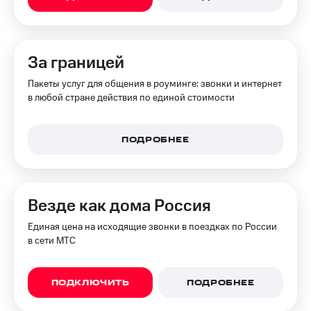
КИОН
Скидка 30%
Строки
на связь
Live
За границей
С картой
МТС
Пакеты услуг для общения в роуминге: звонки и интернет
Гудок
Деньги
в любой стране действия по единой стоимости
Мой
МТС
МТС
Накопления
ПОДРОБНЕЕ
Все
Откладывайте
приложения
деньги
Финансы
и получайте
Инвестиции
доход 15%
Везде как дома Россия
Получайте
Акции
Единая цена на исходящие звонки в поездках по России
доход
Условия
в сети МТС
онлайн
пополнения
Страхование
Скидка
30%
ПОДКЛЮЧИТЬ
ПОДРОБНЕЕ
Покупка
на связь
полисов