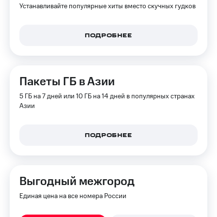
коду
Устанавливайте популярные хиты вместо скучных гудков
за границей
тернет-магазин
ПОДРОБНЕЕ
Смартфоны
Наушники
и
колонки
Пакеты ГБ в Азии
Умные
5 ГБ на 7 дней или 10 ГБ на 14 дней в популярных странах
часы
Азии
и
трекеры
ПОДРОБНЕЕ
Умный
дом
Планшеты
Выгодный межгород
Акции
и
Единая цена на все номера России
скидки