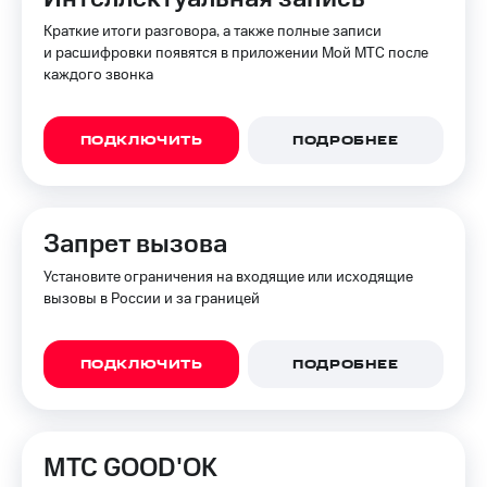
Краткие итоги разговора, а также полные записи
Настройки
и расшифровки появятся в приложении Мой МТС после
автоплатежа
каждого звонка
Пополнить
номер
другого
ПОДКЛЮЧИТЬ
ПОДРОБНЕЕ
оператора
Оплата
интернета
Запрет вызова
и
ТВ
Установите ограничения на входящие или исходящие
вызовы в России и за границей
Переводы
с
телефона
на карту
ПОДКЛЮЧИТЬ
ПОДРОБНЕЕ
МТС Pay
Оплата
МТС GOOD'OK
по QR-