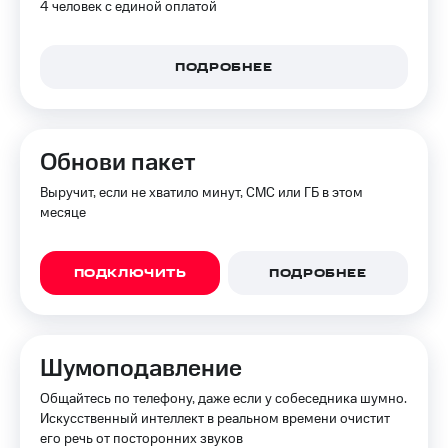
4 человек с единой оплатой
Premium
доступ
к геолокации
Подписка
ПОДРОБНЕЕ
Сертификаты
на гигабайты
безопасности
интернета,
фильмы,
Всё
музыка
и многое
под
Обнови пакет
другое
рукой
в Мой МТС
Выручит, если не хватило минут, СМС или ГБ в этом
Семейная
месяце
группа
Посмотрите,
что
Скидка
полезного
ПОДКЛЮЧИТЬ
ПОДРОБНЕЕ
на тарифы,
есть
общие
в нашем
подписки
приложении
и услуги,
доступ
Шумоподавление
КИОН
к геолокации
Общайтесь по телефону, даже если у собеседника шумно.
КИОН
Кино,
Искусственный интеллект в реальном времени очистит
Музыка
музыка,
его речь от посторонних звуков
книги