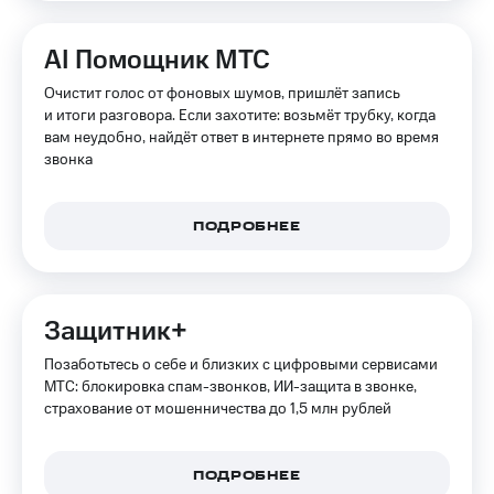
на связь
AI Помощник МТС
Роуминг
Тарифы
RED,
Очистит голос от фоновых шумов, пришлёт запись
Семейная
РИИЛ
и итоги разговора. Если захотите: возьмёт трубку, когда
группа
и МТС
вам неудобно, найдёт ответ в интернете прямо во время
Супер
звонка
Заказать
дешевле
SIM-
при
карту
оплате
с карты
ПОДРОБНЕЕ
Оформить
МТС
eSIM
Деньги
SIM-
Выберите
Защитник+
карта
и подключите
для
ТВ
Позаботьтесь о себе и близких с цифровыми сервисами
иностранцев
с выгодным
МТС: блокировка спам-звонков, ИИ-защита в звонке,
тарифом
страхование от мошенничества до 1,5 млн рублей
Оформить
чистый
Тарифы
номер
ПОДРОБНЕЕ