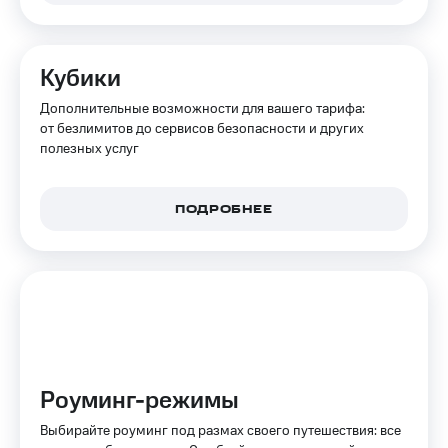
Интернет,
Выбрать
ТВ и телефон
красивый
для дома
номер
Кубики
Заменить
Услуги
SIM-
Дополнительные возможности для вашего тарифа:
карту
от безлимитов до сервисов безопасности и других
Личный
полезных услуг
кабинет
Перейти
интернета
на
и
eSIM
ТВ
ПОДРОБНЕЕ
Личный
Для дома
кабинет
Выберите
спутникового
и подключите
ТВ
ТВ
Скачать
с выгодным
приложение
тарифом
Мой
МТС
Акции
Тарифы
Роуминг-режимы
Интернет,
ТВ и телефон
Выбирайте роуминг под размах своего путешествия: все
Видеонаблюдение
для дома