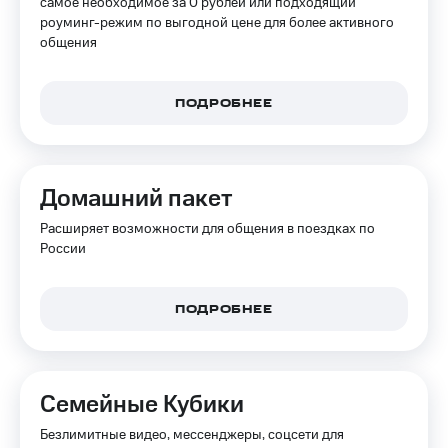
самое необходимое за 0 рублей или подходящий
для дома
роуминг-режим по выгодной цене для более активного
общения
Услуги
149 ₽/
мес
Акции
ПОДРОБНЕЕ
МТС
Домашний
Premium
интернет
Подписка
Домашнее
на гигабайты
Домашний пакет
ТВ
интернета,
фильмы,
Расширяет возможности для общения в поездках по
Спутниковое
музыка
России
ТВ
и многое
другое
Перейти
в МТС
ПОДРОБНЕЕ
Семейная
со своим
группа
номером
Скидка
Поддержка
на тарифы,
Семейные Кубики
общие
висы и подписки
подписки
Безлимитные видео, мессенджеры, соцсети для
МТС
и услуги,