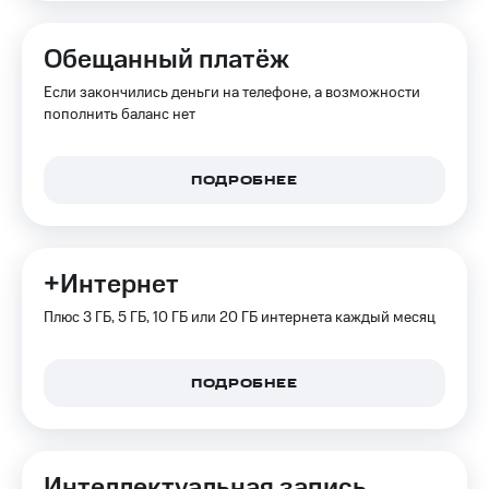
онлайн
Тарифы
RED,
Обещанный платёж
Скидка 30%
РИИЛ
на связь
и МТС Супер
Если закончились деньги на телефоне, а возможности
дешевле
пополнить баланс нет
С картой
при оплате
МТС
с карты
Деньги
МТС Деньги
ПОДРОБНЕЕ
МТС
Обзоры
Накопления
товаров
Откладывайте
Скидки
+Интернет
деньги
до 40%
и получайте
Плюс 3 ГБ, 5 ГБ, 10 ГБ или 20 ГБ интернета каждый месяц
доход 15%
на смартфоны
Платежи
при
и
покупке
ПОДРОБНЕЕ
переводы
со связью
МТС
Пополнить
номер
Интеллектуальная запись
МТС