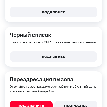
КИОН
и не
Строки
только
ПОДРОБНЕЕ
Live
Безопасность
Гудок
Финансы
Чёрный список
Мой
Детям
МТС
и родителям
Блокировка звонков и СМС от нежелательных абонентов
Все
Здоровье
приложения
и фитнес
ПОДРОБНЕЕ
Инвестиции
Приложения
от МТС
Получайте
доход
Акции
Переадресация вызова
онлайн
Приложения
Отвечайте на звонки, даже если забыли мобильный дома
Страхование
КИОН
или внезапно села батарейка
Покупка
КИОН
полисов
Музыка
ПОДКЛЮЧИТЬ
ПОДРОБНЕЕ
онлайн