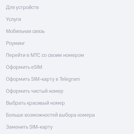
КИОН
и не
Для устройств
Строки
только
Услуги
Live
Безопасность
Мобильная связь
Гудок
Финансы
Роуминг
Мой
Детям
МТС
и родителям
Перейти в МТС со своим номером
Все
Здоровье
приложения
Оформить eSIM
и фитнес
Инвестиции
Оформить SIM-карту в Telegram
Приложения
от МТС
Получайте
Оформить чистый номер
доход
Акции
онлайн
Выбрать красивый номер
Приложения
Страхование
КИОН
Больше возможностей выбора номера
Покупка
КИОН
Заменить SIM-карту
полисов
Музыка
онлайн