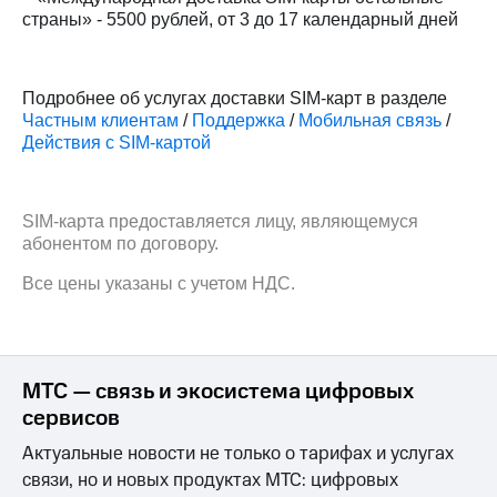
Интернет,
Выбрать
страны» - 5500 рублей, от 3 до 17 календарный дней
ТВ и телефон
красивый
для дома
номер
Заменить
Подробнее об услугах доставки SIM-карт в разделе
Услуги
SIM-
Частным клиентам
/
Поддержка
/
Мобильная связь
/
карту
Действия с SIM-картой
Личный
кабинет
Перейти
интернета
на
и
eSIM
SIM-карта предоставляется лицу, являющемуся
ТВ
абонентом по договору.
Личный
Для дома
кабинет
Выберите
Все цены указаны с учетом НДС.
спутникового
и подключите
ТВ
ТВ
Скачать
с выгодным
приложение
тарифом
Мой
МТС — связь и экосистема цифровых
МТС
сервисов
Акции
Тарифы
Интернет,
Актуальные новости не только о тарифах и услугах
ТВ и телефон
связи, но и новых продуктах МТС: цифровых
Видеонаблюдение
для дома