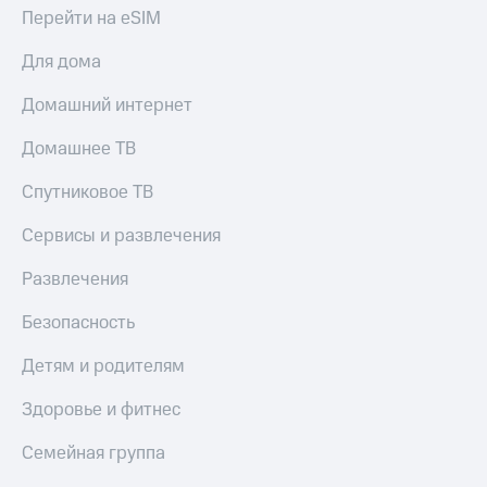
Перейти на eSIM
КИОН
Скидка 30%
Строки
на связь
Для дома
Live
С картой
Домашний интернет
МТС
Гудок
Деньги
Домашнее ТВ
Мой
МТС
Спутниковое ТВ
МТС
Накопления
Сервисы и развлечения
Все
Откладывайте
приложения
деньги
Развлечения
Финансы
и получайте
Инвестиции
доход 15%
Безопасность
Получайте
Акции
доход
Условия
Детям и родителям
онлайн
пополнения
Здоровье и фитнес
Страхование
Скидка
30%
Семейная группа
Покупка
на связь
полисов