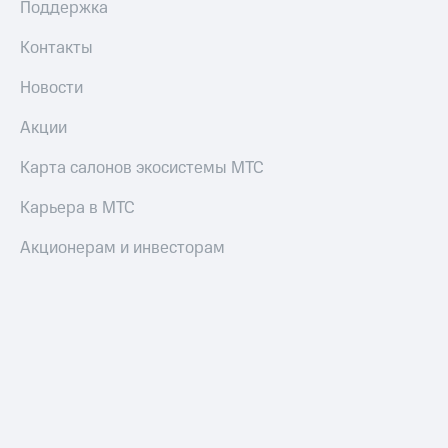
коду
Поддержка
за границей
Контакты
тернет-магазин
Смартфоны
Новости
Наушники
Акции
и
колонки
Карта салонов экосистемы МТС
Умные
Карьера в МТС
часы
и
Акционерам и инвесторам
трекеры
Умный
дом
Планшеты
Акции
и
скидки