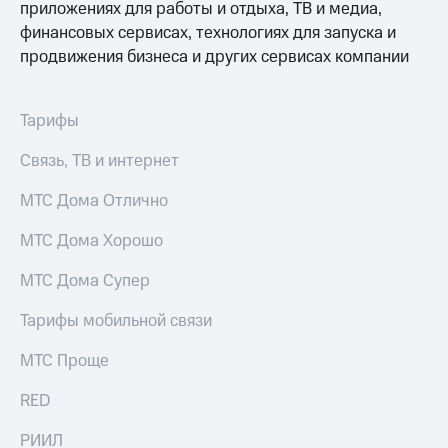
приложениях для работы и отдыха, ТВ и медиа,
для дома
финансовых сервисах, технологиях для запуска и
Услуги
149 ₽/
продвижения бизнеса и других сервисах компании
мес
Акции
МТС
Тарифы
Домашний
Premium
интернет
Связь, ТВ и интернет
Подписка
Домашнее
на гигабайты
ТВ
МТС Дома Отлично
интернета,
фильмы,
Спутниковое
МТС Дома Хорошо
музыка
ТВ
и многое
другое
МТС Дома Супер
Перейти
в МТС
Семейная
Тарифы мобильной связи
со своим
группа
номером
МТС Проще
Скидка
Поддержка
на тарифы,
RED
общие
висы и подписки
подписки
РИИЛ
МТС
и услуги,