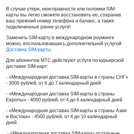
на связь
В случае утери, неисправности или поломки SIM-
карты вы легко сможете восстановить ее, сохранив
Роуминг
Тарифы
ваш прежний номер телефона и баланс, а также
RED,
Семейная
подключенные ранее услуги!
РИИЛ
группа
и МТС
Заменить SIM-карту в международном роуминге
Супер
Заказать
можно, воспользовавшись дополнительной услугой
дешевле
SIM-
Доставка SIM-карты.
при
карту
оплате
Для абонентов МТС действуют услуги по курьерской
с карты
Оформить
доставке SIM-карт:
МТС
eSIM
Деньги
- «Международная доставка SIM-карты в страны СНГ»
- 3000 рублей, от 6 до 7 календарный дней
SIM-
Выберите
карта
и подключите
- «Международная доставка SIM-карты в страны
для
ТВ
Европы» - 4000 рублей, от 4 до 6 календарный дней
иностранцев
с выгодным
тарифом
- «Международная доставка SIM-карты в страны Азии
Оформить
и Востока» - 4500 рублей, от 4 до 10 календарный
чистый
дней
Тарифы
номер
- «Международная доставка SIM-карты остальные