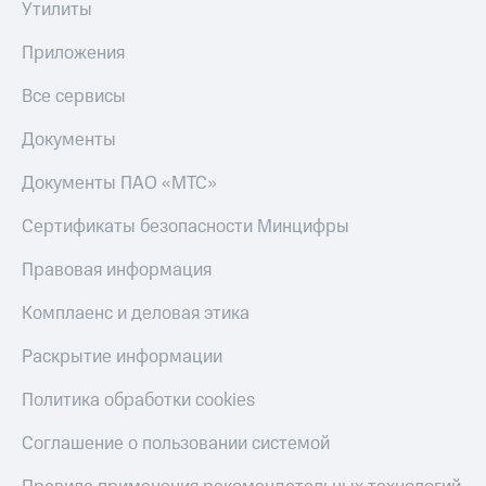
Утилиты
онлайн
Тарифы
RED,
Приложения
Скидка 30%
РИИЛ
на связь
и МТС Супер
Все сервисы
дешевле
С картой
при оплате
МТС
Документы
с карты
Деньги
МТС Деньги
Документы ПАО «МТС»
МТС
Обзоры
Накопления
Сертификаты безопасности Минцифры
товаров
Откладывайте
Правовая информация
Скидки
деньги
до 40%
и получайте
Комплаенс и деловая этика
доход 15%
на смартфоны
Платежи
Раскрытие информации
при
и
покупке
переводы
Политика обработки cookies
со связью
МТС
Пополнить
Соглашение о пользовании системой
номер
МТС