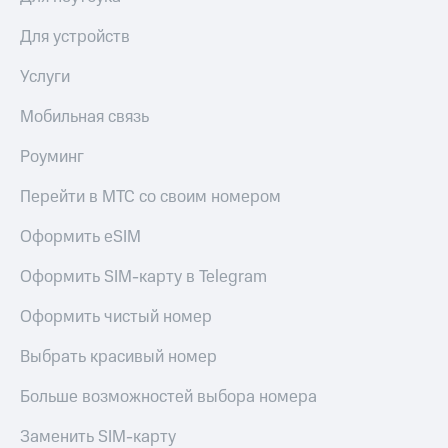
Premium
доступ
Для устройств
к геолокации
Подписка
Сертификаты
на гигабайты
Услуги
безопасности
интернета,
фильмы,
Мобильная связь
Всё
музыка
и многое
под
Роуминг
другое
рукой
в Мой МТС
Перейти в МТС со своим номером
Семейная
группа
Посмотрите,
Оформить eSIM
что
Скидка
полезного
Оформить SIM-карту в Telegram
на тарифы,
есть
общие
в нашем
Оформить чистый номер
подписки
приложении
и услуги,
доступ
Выбрать красивый номер
КИОН
к геолокации
Больше возможностей выбора номера
КИОН
Кино,
Музыка
музыка,
Заменить SIM-карту
книги