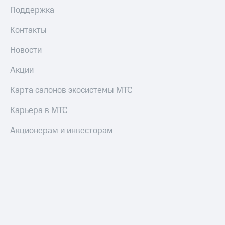
Поддержка
Настройки
автоплатежа
Контакты
Пополнить
Новости
номер
другого
Акции
оператора
Карта салонов экосистемы МТС
Оплата
интернета
Карьера в МТС
и
ТВ
Акционерам и инвесторам
Переводы
с
телефона
на карту
МТС Pay
Оплата
по QR-