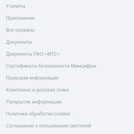
Утилиты
КИОН
Скидка 30%
Строки
на связь
Приложения
Live
С картой
Все сервисы
МТС
Гудок
Деньги
Документы
Мой
МТС
МТС
Документы ПАО «МТС»
Накопления
Все
Сертификаты безопасности Минцифры
Откладывайте
приложения
деньги
Финансы
и получайте
Правовая информация
Инвестиции
доход 15%
Комплаенс и деловая этика
Получайте
Акции
доход
Условия
Раскрытие информации
онлайн
пополнения
Политика обработки cookies
Страхование
Скидка
30%
Соглашение о пользовании системой
Покупка
на связь
полисов