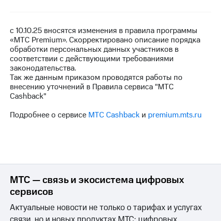
на связь
Роуминг
Тарифы
с 10.10.25 вносятся изменения в правила программы
RED,
«МТС Premium». Скорректировано описание порядка
Семейная
РИИЛ
обработки персональных данных участников в
группа
и МТС
соответствии с действующими требованиями
Супер
законодательства.
Заказать
дешевле
Так же данным приказом проводятся работы по
SIM-
при
внесению уточнений в Правила сервиса "МТС
карту
оплате
Cashback"
с карты
Оформить
МТС
Подробнее о сервисе
МТС Cashback
и
premium.mts.ru
eSIM
Деньги
SIM-
Выберите
карта
и подключите
для
ТВ
иностранцев
с выгодным
тарифом
МТС — связь и экосистема цифровых
Оформить
сервисов
чистый
Тарифы
номер
Актуальные новости не только о тарифах и услугах
связи, но и новых продуктах МТС: цифровых