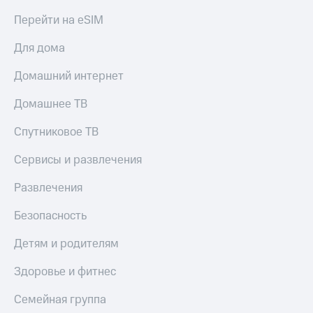
КИОН
и не
Перейти на eSIM
Строки
только
Для дома
Live
Безопасность
Гудок
Домашний интернет
Финансы
Мой
Домашнее ТВ
Детям
МТС
и родителям
Спутниковое ТВ
Все
Здоровье
приложения
и фитнес
Сервисы и развлечения
Инвестиции
Приложения
Развлечения
от МТС
Получайте
Безопасность
доход
Акции
онлайн
Детям и родителям
Приложения
Страхование
КИОН
Здоровье и фитнес
Покупка
КИОН
полисов
Семейная группа
Музыка
онлайн