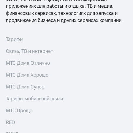
Интернет,
Выбрать
приложениях для работы и отдыха, ТВ и медиа,
ТВ и телефон
красивый
для дома
номер
финансовых сервисах, технологиях для запуска и
продвижения бизнеса и других сервисах компании
Заменить
Услуги
SIM-
карту
Тарифы
Личный
кабинет
Перейти
интернета
Связь, ТВ и интернет
на
и
eSIM
ТВ
МТС Дома Отлично
Личный
Для дома
кабинет
Выберите
МТС Дома Хорошо
спутникового
и подключите
ТВ
ТВ
МТС Дома Супер
Скачать
с выгодным
приложение
тарифом
Тарифы мобильной связи
Мой
МТС
МТС Проще
Акции
Тарифы
Интернет,
RED
ТВ и телефон
Видеонаблюдение
для дома