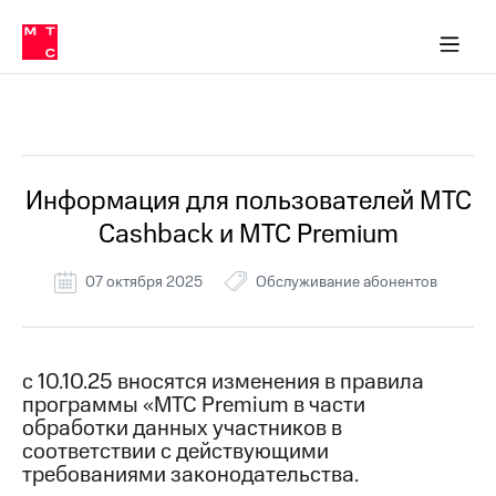
Перенести
ка 30% на связь
обильная связь
Сервисы и подписки
Интернет-магазин
Для дома
Скидка 30% на связь
Личные кабинеты
Финансы
Приложения
номер
ичные кабинеты
в МТС
Мобильная
связь
Все Новости
Тарифы
Интернет
и
ТВ
Услуги
Информация для пользователей МТС
Спутниковое
Cashback и МТС Premium
ТВ
Роуминг
МТС
07 октября 2025
Обслуживание абонентов
Деньги
Личный
кабинет
Мобильная связь
Скачать
Перенести
с 10.10.25 вносятся изменения в правила
приложение
номер
программы «МТС Premium в части
Мой
в МТС
МТС
обработки данных участников в
Акции
соответствии с действующими
Тарифы
требованиями законодательства.
Скидка 30%
Услуги