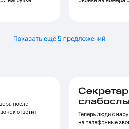
ри нагрузке
Звонки на номера 
Показать ещё 5 предложений
Секретарь
слабосл
вора после
звонок ответит
Теперь люди с нар
на телефонные зво