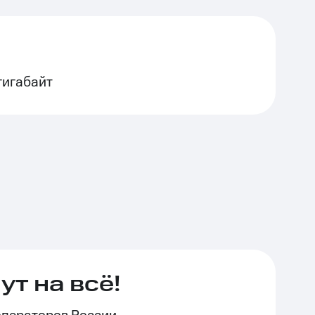
гигабайт
т на всё!