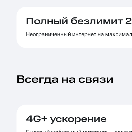
Тарифы RED, РИИЛ и МТС Супер дешев
Полный безлимит 2
Обзоры товаров
Неограниченный интернет на максимал
Скидки до 40%
на смартфоны
при покупке со связью МТС
Всегда на связи
4G+ ускорение