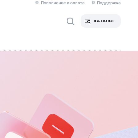
Пополнение и оплата
Поддержка
Скидка 30% на связь
Личные кабинеты
КАТАЛОГ
Мобильная связь
IM-карта для иностранцев
M
Для дома
оим номером
Поддержка
Сервисы и подписки
ой МТС
фитнес
Приложения от МТС