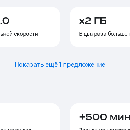
ле при оплате с карты МТС Деньги
.0
х2 ГБ
ьной скорости
В два раза больше 
Показать ещё 1 предложение
+500 мину