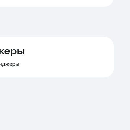
жеры
енджеры