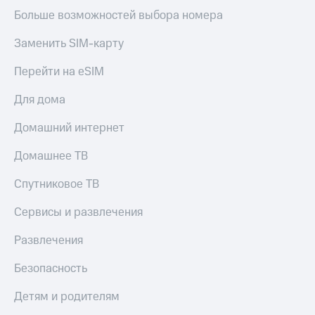
онлайн
Больше возможностей выбора номера
Тарифы
RED,
Скидка 30%
Заменить SIM-карту
РИИЛ
на связь
и МТС Супер
дешевле
Перейти на eSIM
С картой
при оплате
МТС
с карты
Для дома
Деньги
МТС Деньги
МТС
Домашний интернет
Обзоры
Накопления
товаров
Домашнее ТВ
Откладывайте
Скидки
деньги
Спутниковое ТВ
до 40%
и получайте
доход 15%
на смартфоны
Сервисы и развлечения
Платежи
при
Развлечения
и
покупке
переводы
со связью
Безопасность
МТС
Пополнить
Детям и родителям
номер
МТС