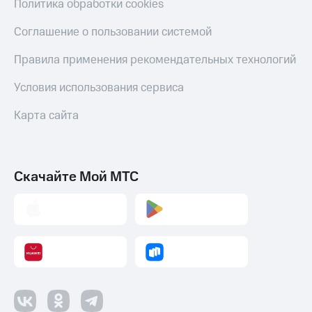
коду
Политика обработки cookies
за границей
Соглашение о пользовании системой
тернет-магазин
Смартфоны
Правила применения рекомендательных технологий
Наушники
Условия использования сервиса
и
колонки
Карта сайта
Умные
часы
и
трекеры
Скачайте Мой МТС
Умный
дом
Планшеты
Акции
и
скидки