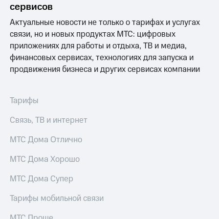
сервисов
Premium
доступ
к геолокации
Актуальные новости не только о тарифах и услугах
Подписка
связи, но и новых продуктах МТС: цифровых
Сертификаты
на гигабайты
безопасности
интернета,
приложениях для работы и отдыха, ТВ и медиа,
фильмы,
финансовых сервисах, технологиях для запуска и
Всё
музыка
продвижения бизнеса и других сервисах компании
и многое
под
другое
рукой
в Мой МТС
Семейная
Тарифы
группа
Посмотрите,
Связь, ТВ и интернет
что
Скидка
полезного
на тарифы,
МТС Дома Отлично
есть
общие
в нашем
подписки
МТС Дома Хорошо
приложении
и услуги,
доступ
МТС Дома Супер
КИОН
к геолокации
КИОН
Тарифы мобильной связи
Кино,
Музыка
музыка,
МТС Проще
книги