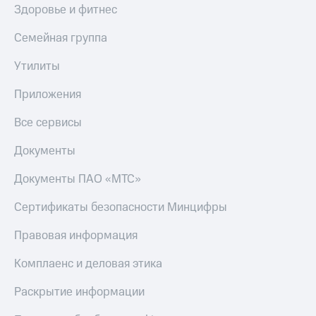
Здоровье и фитнес
Настройки
автоплатежа
Семейная группа
Пополнить
Утилиты
номер
другого
Приложения
оператора
Все сервисы
Оплата
интернета
Документы
и
ТВ
Документы ПАО «МТС»
Переводы
Сертификаты безопасности Минцифры
с
телефона
Правовая информация
на карту
Комплаенс и деловая этика
МТС Pay
Оплата
Раскрытие информации
по QR-