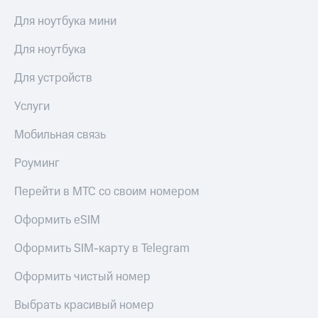
КИОН
Для ноутбука мини
Скидка 30%
Строки
на связь
Для ноутбука
Live
С картой
Для устройств
МТС
Гудок
Деньги
Услуги
Мой
МТС
МТС
Накопления
Мобильная связь
Все
Откладывайте
Роуминг
приложения
деньги
Финансы
и получайте
Перейти в МТС со своим номером
Инвестиции
доход 15%
Оформить eSIM
Получайте
Акции
доход
Условия
Оформить SIM-карту в Telegram
онлайн
пополнения
Страхование
Оформить чистый номер
Скидка
30%
Покупка
Выбрать красивый номер
на связь
полисов