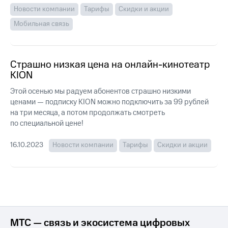
для дома
Новости компании
Тарифы
Скидки и акции
Услуги
Мобильная связь
149 ₽/
мес
Акции
МТС
Домашний
Страшно низкая цена на онлайн-кинотеатр
Premium
интернет
KION
Подписка
Домашнее
Этой осенью мы радуем абонентов страшно низкими
на гигабайты
ТВ
ценами — подписку KION можно подключить за 99 рублей
интернета,
на три месяца, а потом продолжать смотреть
фильмы,
Спутниковое
музыка
по специальной цене!
ТВ
и многое
другое
16.10.2023
Новости компании
Тарифы
Скидки и акции
Перейти
в МТС
Семейная
со своим
группа
номером
Скидка
Поддержка
на тарифы,
общие
висы и подписки
подписки
МТС — связь и экосистема цифровых
МТС
и услуги,