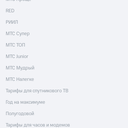
КИОН
и не
Строки
RED
только
Live
Безопасность
РИИЛ
Гудок
Финансы
МТС Супер
Мой
Детям
МТС ТОП
МТС
и родителям
МТС Junior
Все
Здоровье
приложения
и фитнес
МТС Мудрый
Инвестиции
Приложения
МТС Налегке
от МТС
Получайте
Тарифы для спутникового ТВ
доход
Акции
онлайн
Год на максимуме
Приложения
Страхование
КИОН
Полугодовой
Покупка
КИОН
полисов
Тарифы для часов и модемов
Музыка
онлайн