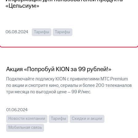
на связь
«Цельсиум»
Роуминг
Тарифы
RED,
Семейная
РИИЛ
06.08.2024
Тарифы
Тарифы
группа
и МТС
Супер
Заказать
дешевле
SIM-
при
карту
оплате
с карты
Акция «Попробуй KION за 99 рублей!»
Оформить
МТС
eSIM
Деньги
Подключайте подписку KION с привилегиями МТС Premium
по акции и смотрите кино, сериалы и более 200 телеканалов
SIM-
Выберите
три месяца по выгодной цене – 99 ₽/мес.
карта
и подключите
для
ТВ
иностранцев
с выгодным
01.06.2024
тарифом
Оформить
Новости компании
Тарифы
Скидки и акции
чистый
Тарифы
номер
Мобильная связь