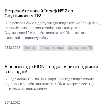
Интернет,
Выбрать
ТВ и телефон
красивый
для дома
номер
Встречайте новый Тариф №12 со
Спутниковым ТВ!
Заменить
Услуги
SIM-
С 26 декабря 2023 г. доступен для подключения Тариф № 12,
карту
который включает много мобильного интернета,
Личный
Спутниковое ТВ и онлайн-кинотеатр KION — всё это
кабинет
Перейти
с оплатой по единому счёту.
интернета
на
и
eSIM
26.12.2023
Тарифы
Скидки и акции
Спутниковое ТВ
ТВ
Личный
Для дома
кабинет
Выберите
спутникового
и подключите
В новый год с KION – подключайте подписки
ТВ
ТВ
с выгодой!
Скачать
с выгодным
приложение
тарифом
С 20 декабря 2023 по 09 января 2024 года подключайте
Мой
подписки в онлайн-кинотеатре KION и смотрите весь год
МТС
по самым выгодным ценам.
Акции
Тарифы
Интернет,
ТВ и телефон
Видеонаблюдение
20.12.2023
для дома