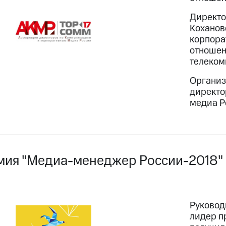
Директо
Кохановс
корпора
отношен
телеком
Организ
директо
медиа Р
мия "Медиа-менеджер России-2018"
Руковод
лидер п