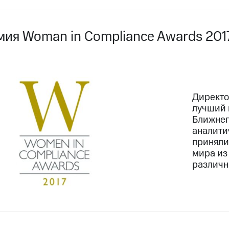
мия Woman in Compliance Awards 201
Директо
лучший 
Ближнег
аналити
приняли
мира из
различн