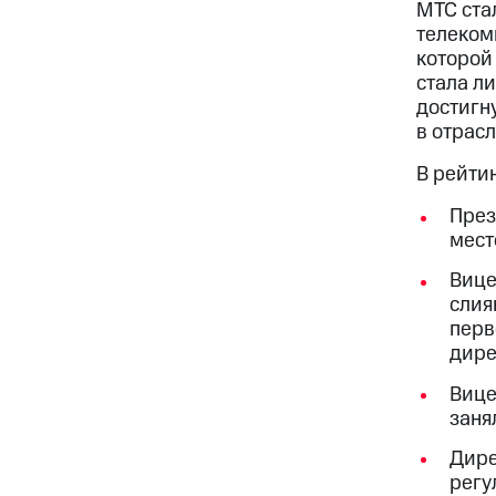
МТС ста
телеком
которой 
стала л
достигн
в отрас
В рейти
През
мест
Вице
слия
перв
дире
Вице
заня
Дире
регу