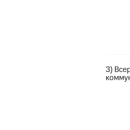
3) Все
комму