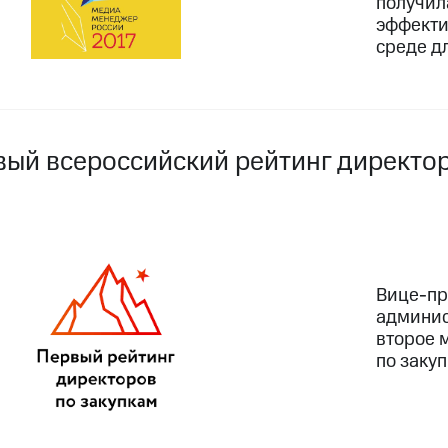
получил
эффекти
среде д
вый всероссийский рейтинг директо
Вице-пр
админис
второе 
по заку