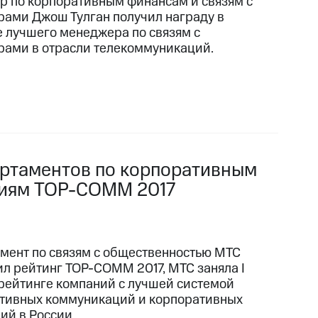
р по корпоративным финансам и связям с
рами Джош Тулган получил награду в
е лучшего менеджера по связям с
рами в отрасли телекоммуникаций.
артаментов по корпоративным
ниям TOP-COMM 2017
мент по связям с общественностью МТС
ил рейтинг TOP-COMM 2017, МТС заняла I
 рейтинге компаний с лучшей системой
тивных коммуникаций и корпоративных
ий в России.