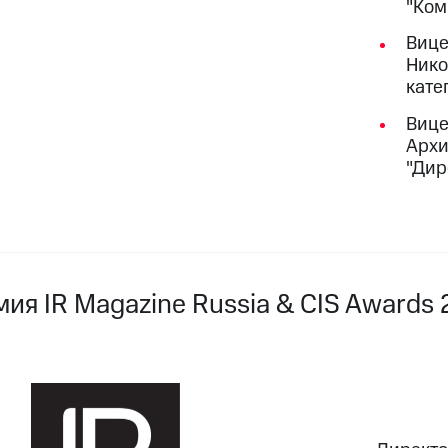
"Ком
Вице
Нико
кате
Вице
Архи
"Дир
мия IR Magazine Russia & CIS Awards 