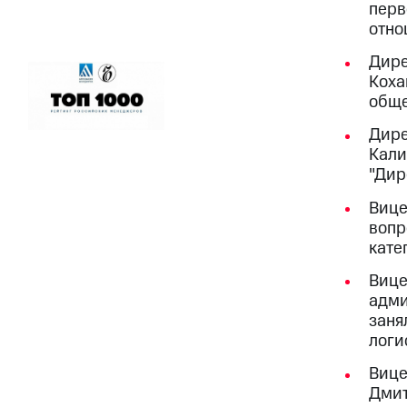
перв
отно
Дире
Коха
обще
Дире
Кали
"Дир
Вице
вопр
кате
Вице
адми
заня
логи
Вице
Дмит