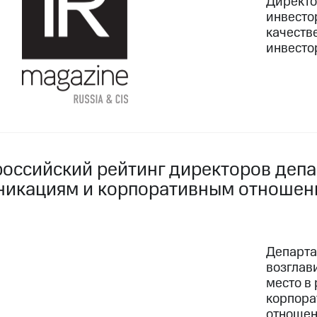
Директо
инвесто
качеств
инвесто
российский рейтинг директоров деп
никациям и корпоративным отноше
Департа
возглав
место в
корпора
отношен