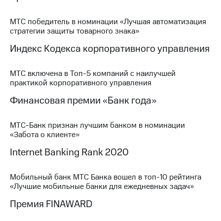
Раскрытие
информации
Информация
МТС победитель в номинации «Лучшая автоматизация
акционерам
стратегии защиты товарного знака»
Документы
Индекс Кодекса корпоративного управления
ПАО
"МТС"
Собрания
МТС включена в Топ-5 компаний с наилучшей
акционеров
практикой корпоративного управления
Личный
кабинет
Финансовая премии «Банк года»
акционера
Акционерный
капитал
МТС-Банк признан лучшим банком в номинации
Контроль
«Забота о клиенте»
и
Internet Banking Rank 2020
аудит
Рынок
акций
Мобильный банк МТС Банка вошел в топ-10 рейтинга
«Лучшие мобильные банки для ежедневных задач»
Описание
Программа
Премия FINAWARD
приобретения
Порядок