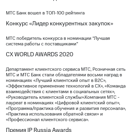
МТС
МТС Банк вошел в ТОП-100 рейтинга
о технологиях
Конкурс «Лидер конкурентных закупок»
Достижения
Интервью
МТС победитель конкурса в номинации “Лучшая
система работы с поставщиками”
Финансовая
CX WORLD AWARDS 2020
отчетность
Контакты
Департамент клиентского сервиса МТС, Розничная сеть
МТС и МТС Банк стали обладателями восьми наград в
Новости
номинациях «Лучший клиентский опыт в B2C»,
в
«Эффективное применение технологий в CX», «Команда
регионе
взаимодействия с клиентами в социальных сетях»,
«Руководитель клиентской службы».Компания МТС -
м и акционерам
лауреат в номинациях «Цифровой клиентский опыт»,
Корпоративное
«Программа/практика обучения и развития персонала»,
управление
«Практика использования обратной связи» и
«Профессионал клиентского сервиса».
Корпоративный
секретарь
Премия IP Russia Awards