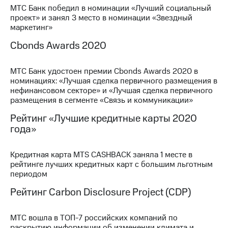
выкупа
МТС Банк победил в номинации «Лучший социальный
акций
проект» и занял 3 место в номинации «Звездный
Дивиденды
маркетинг»
Рынок
Cbonds Awards 2020
облигаций
Описание
МТС Банк удостоен премии Cbonds Awards 2020 в
Еврооблигации-2023
номинациях: «Лучшая сделка первичного размещения в
Уведомление
нефинансовом секторе» и «Лучшая сделка первичного
о
размещения в сегменте «Связь и коммуникации»
погашении
именных
Рейтинг «Лучшие кредитные карты 2020
облигаций
года»
Другое
Регистратор
Кредитная карта МТS CASHBACK заняла 1 месте в
Реквизиты
рейтинге лучших кредитных карт с большим льготным
Контакты
периодом
йчивое развитие
Рейтинг Carbon Disclosure Project (CDP)
и деловая этика
На главную
МТС вошла в ТОП-7 российских компаний по
раскрытию информации об изменении климата и