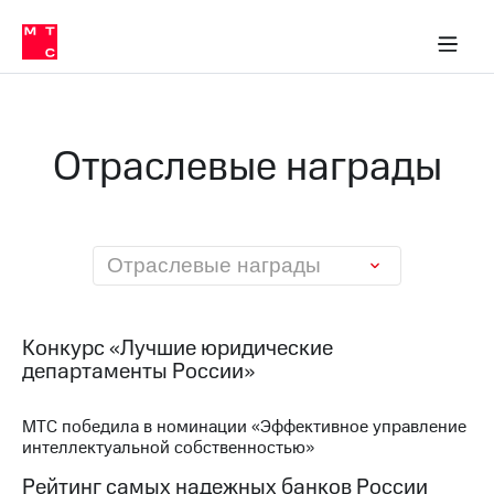
О
сторам и акционерам
Комплаенс и деловая этика
Устойчивое развитие
Медиа-центр
О МТС
О МТС
На главную
компании
О
компании
Стратегия
Стратегия
Карьера
Отраслевые награды
в МТС
Карьера
в МТС
Пресс-
релизы
История
компании
МТС
Отраслевые награды
о технологиях
Руководство
региона
Правовая
Конкурс «Лучшие юридические
информация
департаменты России»
Контакты
МТС победила в номинации «Эффективное управление
интеллектуальной собственностью»
Медиа-центр
Пресс-
Рейтинг самых надежных банков России
релизы