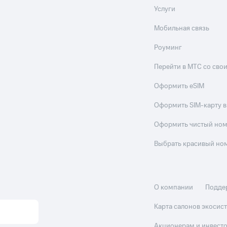
Услуги
Мобильная связь
Роуминг
Перейти в МТС со св
Оформить eSIM
Оформить SIM-карту в
Оформить чистый но
Выбрать красивый но
О компании
Подде
Карта салонов экоси
Акционерам и инвест