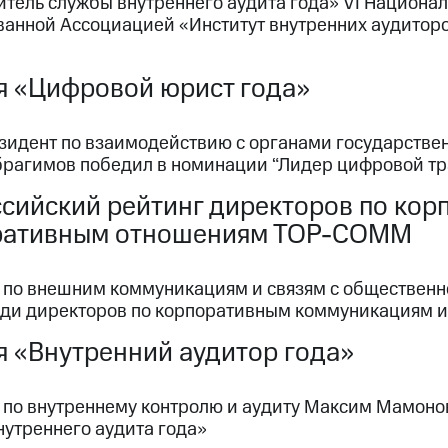
итель службы внутреннего аудита года» VI Национа
ванной Ассоциацией «Институт внутренних аудитор
я «Цифровой юрист года»
зидент по взаимодействию с органами государствен
брагимов победил в номинации “Лидер цифровой т
сийский рейтинг директоров по ко
ративным отношениям ТОР-СОММ
 по внешним коммуникациям и связям с общественно
еди директоров по корпоративным коммуникациям 
 «Внутренний аудитор года»
 по внутреннему контролю и аудиту Максим Мамоно
нутреннего аудита года»