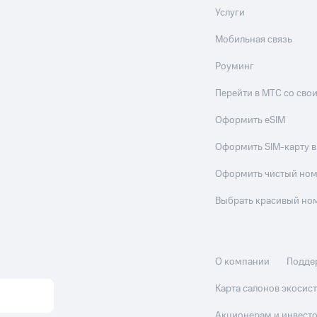
Услуги
Мобильная связь
Роуминг
Перейти в МТС со св
Оформить eSIM
Оформить SIM-карту в
Оформить чистый но
Выбрать красивый но
О компании
Подде
Карта салонов экоси
Акционерам и инвест