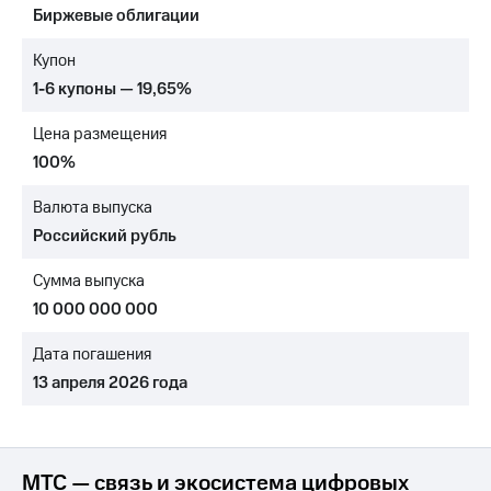
Биржевые облигации
МТС
о технологиях
Купон
1-6 купоны — 19,65%
Достижения
Цена размещения
Интервью
100%
Финансовая
отчетность
Валюта выпуска
Российский рубль
Контакты
Сумма выпуска
Новости
в
10 000 000 000
регионе
Дата погашения
м и акционерам
13 апреля 2026 года
Корпоративное
управление
Корпоративный
секретарь
МТС — связь и экосистема цифровых