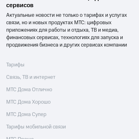
Раскрытие
сервисов
информации
Информация
Актуальные новости не только о тарифах и услугах
акционерам
связи, но и новых продуктах МТС: цифровых
Документы
приложениях для работы и отдыха, ТВ и медиа,
ПАО
"МТС"
финансовых сервисах, технологиях для запуска и
Собрания
продвижения бизнеса и других сервисах компании
акционеров
Личный
кабинет
Тарифы
акционера
Акционерный
Связь, ТВ и интернет
капитал
Контроль
МТС Дома Отлично
и
аудит
Рынок
МТС Дома Хорошо
акций
МТС Дома Супер
Описание
Программа
Тарифы мобильной связи
приобретения
Порядок