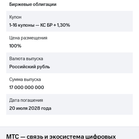
Биржевые облигации
МТС
о технологиях
Купон
1-16 купоны — КС БР + 1,30%
Достижения
Цена размещения
Интервью
100%
Финансовая
отчетность
Валюта выпуска
Российский рубль
Контакты
Сумма выпуска
Новости
в
17 000 000 000
регионе
Дата погашения
м и акционерам
20 июля 2028 года
Корпоративное
управление
Корпоративный
секретарь
МТС — связь и экосистема цифровых