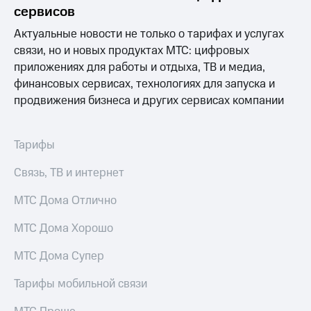
Раскрытие
сервисов
информации
Информация
Актуальные новости не только о тарифах и услугах
акционерам
связи, но и новых продуктах МТС: цифровых
Документы
приложениях для работы и отдыха, ТВ и медиа,
ПАО
"МТС"
финансовых сервисах, технологиях для запуска и
Собрания
продвижения бизнеса и других сервисах компании
акционеров
Личный
кабинет
Тарифы
акционера
Акционерный
Связь, ТВ и интернет
капитал
Контроль
МТС Дома Отлично
и
аудит
Рынок
МТС Дома Хорошо
акций
МТС Дома Супер
Описание
Программа
Тарифы мобильной связи
приобретения
Порядок