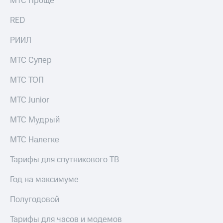
МТС Проще
выкупа
акций
RED
Дивиденды
Рынок
РИИЛ
облигаций
МТС Супер
Описание
Еврооблигации-2023
МТС ТОП
Уведомление
о
МТС Junior
погашении
именных
МТС Мудрый
облигаций
Другое
МТС Налегке
Регистратор
Реквизиты
Тарифы для спутникового ТВ
Контакты
йчивое развитие
Год на максимуме
и деловая этика
На главную
Полугодовой
Тарифы для часов и модемов