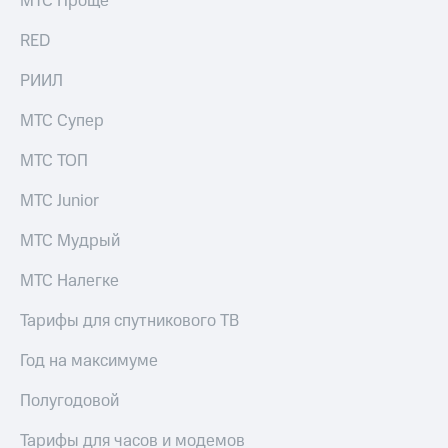
МТС Проще
выкупа
акций
RED
Дивиденды
Рынок
РИИЛ
облигаций
МТС Супер
Описание
Еврооблигации-2023
МТС ТОП
Уведомление
о
МТС Junior
погашении
именных
МТС Мудрый
облигаций
Другое
МТС Налегке
Регистратор
Реквизиты
Тарифы для спутникового ТВ
Контакты
йчивое развитие
Год на максимуме
и деловая этика
На главную
Полугодовой
Тарифы для часов и модемов