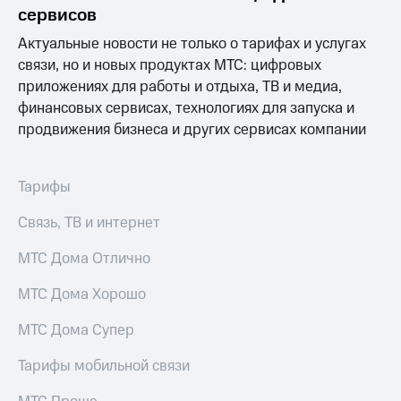
Раскрытие
сервисов
информации
Информация
Актуальные новости не только о тарифах и услугах
акционерам
связи, но и новых продуктах МТС: цифровых
Документы
приложениях для работы и отдыха, ТВ и медиа,
ПАО
"МТС"
финансовых сервисах, технологиях для запуска и
Собрания
продвижения бизнеса и других сервисах компании
акционеров
Личный
кабинет
Тарифы
акционера
Акционерный
Связь, ТВ и интернет
капитал
Контроль
МТС Дома Отлично
и
аудит
Рынок
МТС Дома Хорошо
акций
МТС Дома Супер
Описание
Программа
Тарифы мобильной связи
приобретения
Порядок