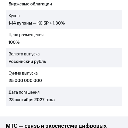
Биржевые облигации
МТС
о технологиях
Купон
1-14 купоны — КС БР + 1,30%
Достижения
Цена размещения
Интервью
100%
Финансовая
отчетность
Валюта выпуска
Российский рубль
Контакты
Сумма выпуска
Новости
в
25 000 000 000
регионе
Дата погашения
м и акционерам
23 сентября 2027 года
Корпоративное
управление
Корпоративный
секретарь
МТС — связь и экосистема цифровых