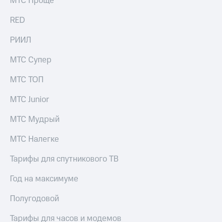
МТС Проще
выкупа
акций
RED
Дивиденды
Рынок
РИИЛ
облигаций
МТС Супер
Описание
Еврооблигации-2023
МТС ТОП
Уведомление
о
МТС Junior
погашении
именных
МТС Мудрый
облигаций
Другое
МТС Налегке
Регистратор
Реквизиты
Тарифы для спутникового ТВ
Контакты
йчивое развитие
Год на максимуме
и деловая этика
На главную
Полугодовой
Тарифы для часов и модемов