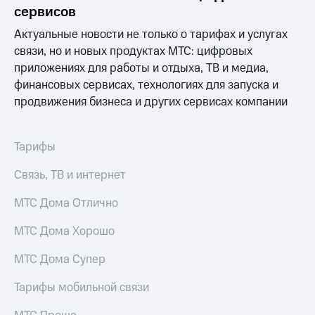
Раскрытие
сервисов
информации
Информация
Актуальные новости не только о тарифах и услугах
акционерам
связи, но и новых продуктах МТС: цифровых
Документы
приложениях для работы и отдыха, ТВ и медиа,
ПАО
"МТС"
финансовых сервисах, технологиях для запуска и
Собрания
продвижения бизнеса и других сервисах компании
акционеров
Личный
кабинет
Тарифы
акционера
Акционерный
Связь, ТВ и интернет
капитал
Контроль
МТС Дома Отлично
и
аудит
Рынок
МТС Дома Хорошо
акций
МТС Дома Супер
Описание
Программа
Тарифы мобильной связи
приобретения
Порядок