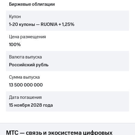
Биржевые облигации
МТС
о технологиях
Купон
1-20 купоны — RUONIA + 1,25%
Достижения
Цена размещения
Интервью
100%
Финансовая
отчетность
Валюта выпуска
Российский рубль
Контакты
Сумма выпуска
Новости
в
13 500 000 000
регионе
Дата погашения
м и акционерам
15 ноября 2028 года
Корпоративное
управление
Корпоративный
секретарь
МТС — связь и экосистема цифровых