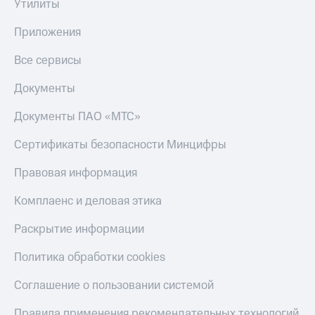
Утилиты
МТС
Live
Деньги
Приложения
МТС
Гудок
Накопления
Все сервисы
Мой
Откладывайте
МТС
Документы
деньги
и получайте
Все
Документы ПАО «МТС»
доход 15%
приложения
Акции
Финансы
Условия
Сертификаты безопасности Минцифры
Инвестиции
пополнения
Правовая информация
Получайте
Скидка
доход
30%
Комплаенс и деловая этика
онлайн
на связь
Страхование
Раскрытие информации
Покупка
Тарифы
полисов
RED,
Политика обработки cookies
онлайн
РИИЛ
Скидка 30%
и МТС Супер
Соглашение о пользовании системой
на связь
дешевле
при оплате
Правила применения рекомендательных технологий