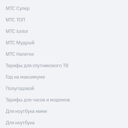
Услуги
149 ₽/
МТС Супер
мес
Акции
МТС ТОП
МТС
Домашний
Premium
интернет
МТС Junior
Подписка
Домашнее
МТС Мудрый
на гигабайты
ТВ
интернета,
МТС Налегке
фильмы,
Спутниковое
музыка
ТВ
и многое
Тарифы для спутникового ТВ
другое
Перейти
Семейная
Год на максимуме
в МТС
группа
со своим
Полугодовой
номером
Скидка
на тарифы,
Тарифы для часов и модемов
Поддержка
общие
подписки
Для ноутбука мини
висы и подписки
и услуги,
МТС
доступ
Для ноутбука
Premium
к геолокации