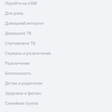
Live
Безопасность
Перейти на eSIM
Гудок
Финансы
Для дома
Мой
Детям
Домашний интернет
МТС
и родителям
Домашнее ТВ
Все
Здоровье
приложения
и фитнес
Спутниковое ТВ
Инвестиции
Приложения
Сервисы и развлечения
от МТС
Получайте
доход
Развлечения
Акции
онлайн
Страхование
Безопасность
Приложения
КИОН
Покупка
Детям и родителям
полисов
КИОН
онлайн
Музыка
Здоровье и фитнес
Скидка 30%
на связь
КИОН
Семейная группа
Строки
С картой