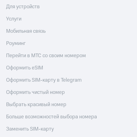
Сертификаты
Для устройств
Подписка
безопасности
на гигабайты
интернета,
Услуги
Всё
фильмы,
под
музыка
Мобильная связь
рукой
и многое
в Мой МТС
другое
Роуминг
Семейная
Посмотрите,
группа
Перейти в МТС со своим номером
что
полезного
Скидка
Оформить eSIM
есть
на тарифы,
в нашем
общие
Оформить SIM-карту в Telegram
приложении
подписки
и услуги,
Оформить чистый номер
КИОН
доступ
к геолокации
КИОН
Выбрать красивый номер
Кино,
Музыка
музыка,
Больше возможностей выбора номера
книги
КИОН
и не
Строки
только
Заменить SIM-карту