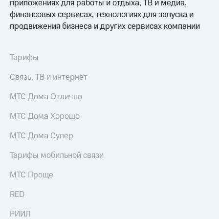
Выбрать
приложениях для работы и отдыха, ТВ и медиа,
ТВ и телефон
красивый
для дома
финансовых сервисах, технологиях для запуска и
номер
продвижения бизнеса и других сервисах компании
Услуги
Заменить
SIM-
Личный
Тарифы
карту
кабинет
интернета
Перейти
Связь, ТВ и интернет
и
на
ТВ
eSIM
Личный
МТС Дома Отлично
кабинет
Для дома
спутникового
МТС Дома Хорошо
Выберите
ТВ
и подключите
Скачать
МТС Дома Супер
ТВ
приложение
с выгодным
Мой
Тарифы мобильной связи
тарифом
МТС
Акции
МТС Проще
Тарифы
Интернет,
RED
ТВ и телефон
Видеонаблюдение
для дома
для дома
РИИЛ