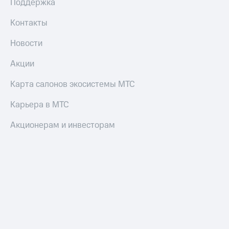
Поддержка
оператора
Контакты
Оплата
интернета
Новости
и
ТВ
Акции
Переводы
Карта салонов экосистемы МТС
с
телефона
Карьера в МТС
на карту
Акционерам и инвесторам
МТС Pay
Оплата
по QR-
коду
за границей
тернет-магазин
Смартфоны
Наушники