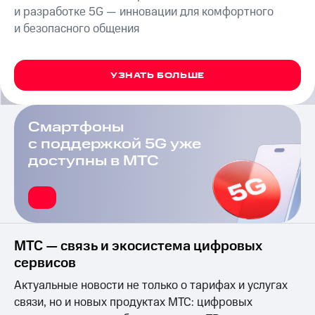
на связь
и разработке 5G — инновации для комфортного
и безопасного общения
Роуминг
Тарифы
RED,
Семейная
РИИЛ
группа
УЗНАТЬ БОЛЬШЕ
и МТС
Супер
Заказать
дешевле
SIM-
при
Смартфоны
карту
оплате
с поддержкой 5G уже
с карты
Оформить
доступны в МТС
МТС
eSIM
Деньги
SIM-
Выберите
карта
и подключите
для
ТВ
иностранцев
с выгодным
МТС — связь и экосистема цифровых
тарифом
сервисов
Оформить
чистый
Тарифы
Актуальные новости не только о тарифах и услугах
номер
связи, но и новых продуктах МТС: цифровых
Интернет,